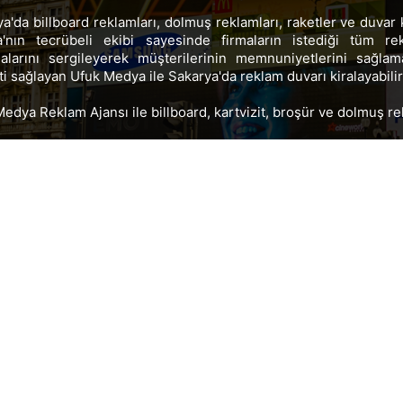
a'da billboard reklamları, dolmuş reklamları, raketler ve duvar
'nın tecrübeli ekibi sayesinde firmaların istediği tüm re
malarını sergileyerek müşterilerinin memnuniyetlerini sağlam
i sağlayan Ufuk Medya ile Sakarya'da reklam duvarı kiralayabilir
edya Reklam Ajansı ile billboard, kartvizit, broşür ve dolmuş rekl