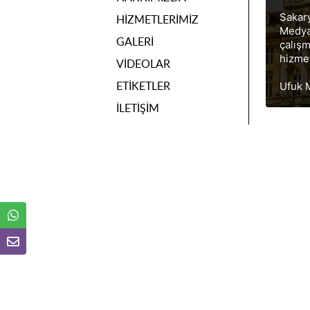
Sakary
HIZMETLERIMIZ
Medya
GALERI
çalış
hizmet
VIDEOLAR
ETIKETLER
Ufuk M
İLETIŞIM