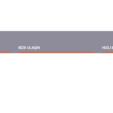
BIZE ULAŞIN
HIZLI 
fuk
Semerciler Mah. Çevik Sok. No:6
ANA 
lam
Adapazarı / SAKARYA
HIZME
info@ufukmedya.com.tr
VIDE
0 264 273 2571
ınızı
İLETI
0 535 547 9524