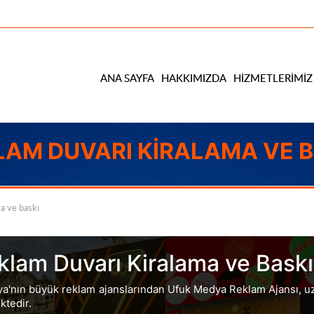
ANA SAYFA
HAKKIMIZDA
HIZMETLERIMIZ
LAM DUVARI KIRALAMA VE B
a ve baskı
klam Duvarı Kiralama ve Baskı
a'nın büyük reklam ajanslarından Ufuk Medya Reklam Ajansı, uz
ktedir.