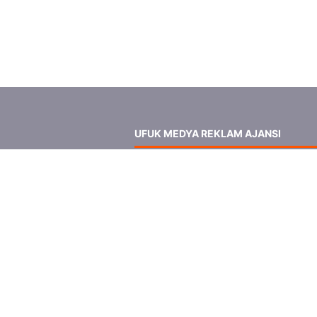
UFUK MEDYA REKLAM AJANSI
Sakarya'nın büyük reklam ajansı olan U
Medya ile billboard, megaboard ve rek
afişleriniz ile göz önünde olma imkanı
yakalayabilirsiniz.
Ufuk Medya Reklam Ajansı'nın reklamlar
sergilediği mecraları uygun ücretler
karşılığında kiralayabilirsiniz.