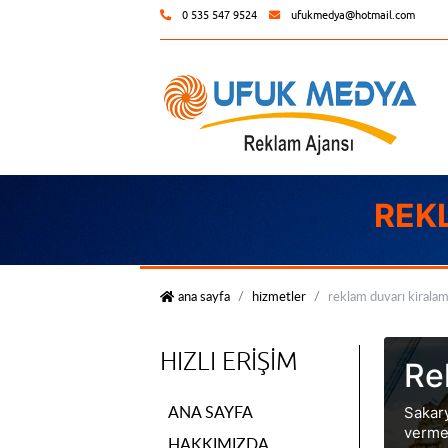
0 535 547 9524
ufukmedya@hotmail.com
REK
ufuk medya
ana sayfa
hizmetler
reklam duvarı kiralam
HIZLI ERIŞIM
Re
ANA SAYFA
Sakary
verme
HAKKIMIZDA