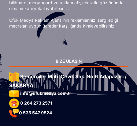
billboard, megaboard ve reklam afişleriniz ile göz önünde
olma imkanı yakalayabilirsiniz.
Ufuk Medya Reklam Ajansı'nın reklamlarınızı sergilediği
mecraları uygun ücretler karşılığında kiralayabilirsiniz.
BIZE ULAŞIN
Semerciler Mah. Çevik Sok. No:6 Adapazarı /
SAKARYA
info@ufukmedya.com.tr
0 264 273 2571
0 535 547 9524