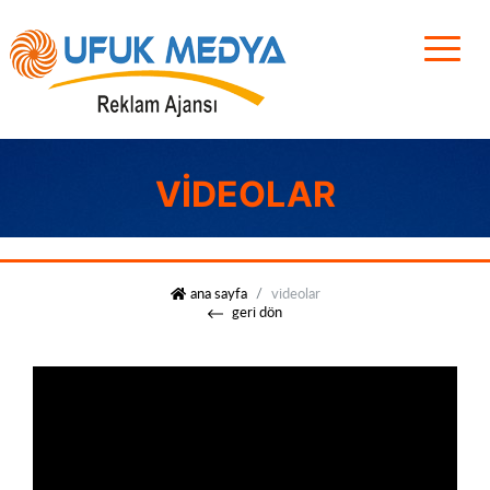
VIDEOLAR
ufuk medya
ana sayfa
videolar
geri dön